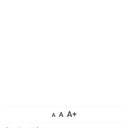
A+
A
A