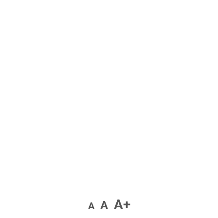
A+
A
A