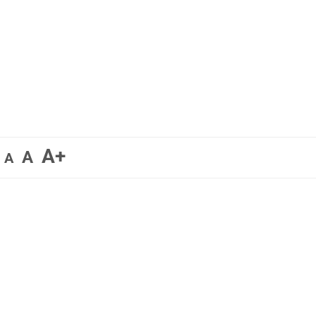
A+
A
A