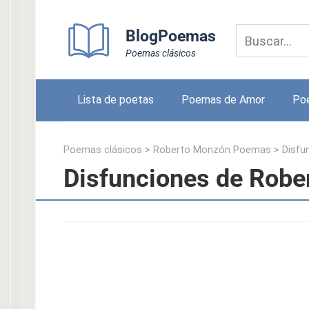
Skip
to
BlogPoemas
content
Poemas clásicos
Lista de poetas
Poemas de Amor
Po
Poemas clásicos
>
Roberto Monzón Poemas
>
Disfu
Disfunciones de Rob