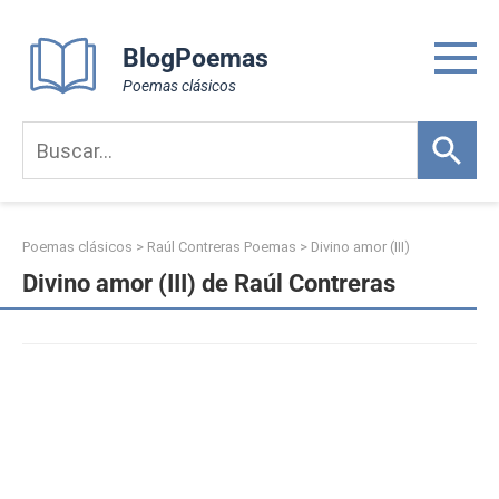
Skip
to
BlogPoemas
content
Poemas clásicos
Poemas clásicos
>
Raúl Contreras Poemas
>
Divino amor (III)
Divino amor (III) de Raúl Contreras