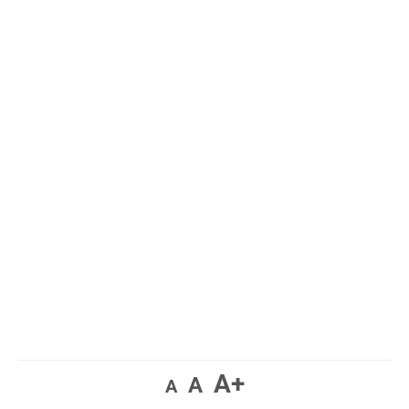
A+
A
A