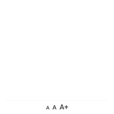
A+
A
A