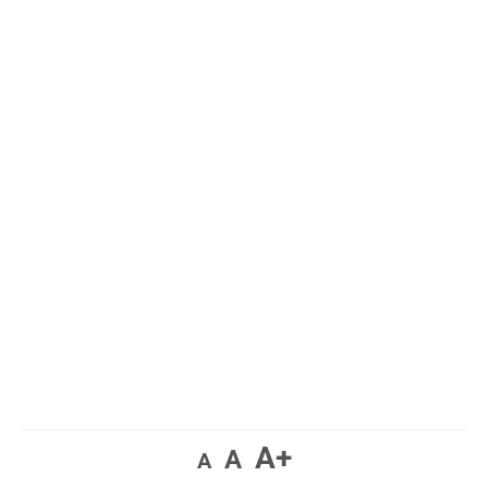
A+
A
A