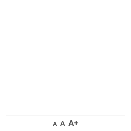
A+
A
A