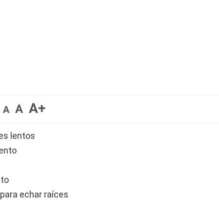
A+
A
A
es lentos
lento
nto
 para echar raíces