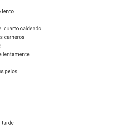
 lento
el cuarto caldeado
s carneros
e
re lentamente
us pelos
 tarde