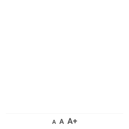
A+
A
A