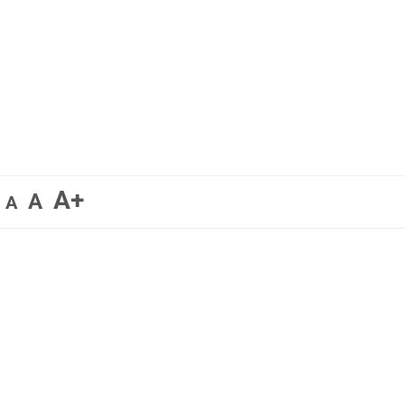
A+
A
A