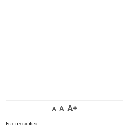
A+
A
A
En día y noches