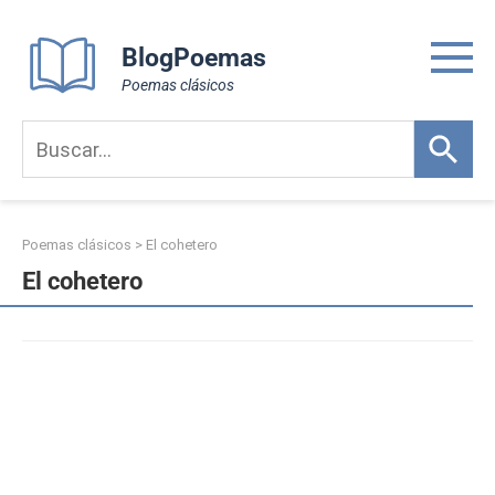
Skip
to
BlogPoemas
content
Poemas clásicos
Poemas clásicos
>
El cohetero
El cohetero