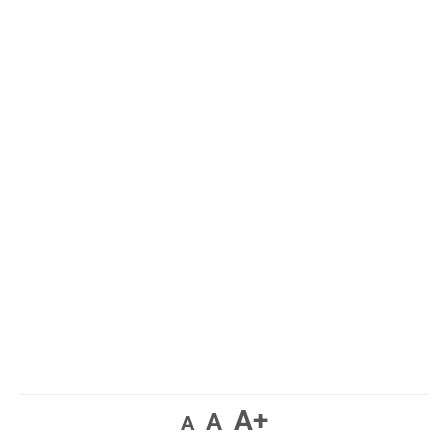
A+
A
A