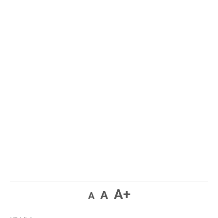
A+
A
A