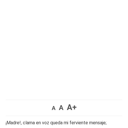
A+
A
A
¡Madre!, clama en voz queda mi ferviente mensaje;