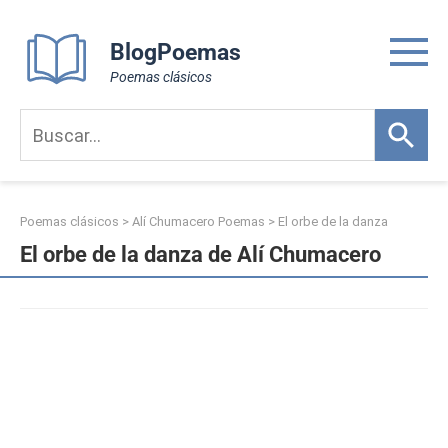
Skip
to
BlogPoemas
content
Poemas clásicos
Poemas clásicos
>
Alí Chumacero Poemas
>
El orbe de la danza
El orbe de la danza de Alí Chumacero