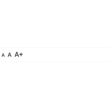
A+
A
A