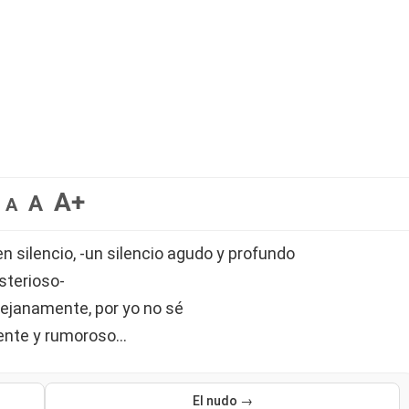
A+
A
A
 silencio, -un silencio agudo y profundo
sterioso-
 lejanamente, por yo no sé
tente y rumoroso…
El nudo →