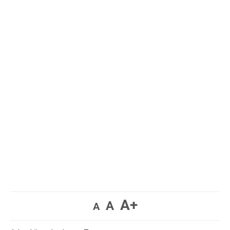
A+
A
A