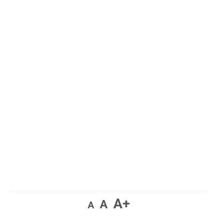
A+
A
A