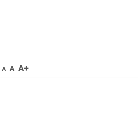
A+
A
A