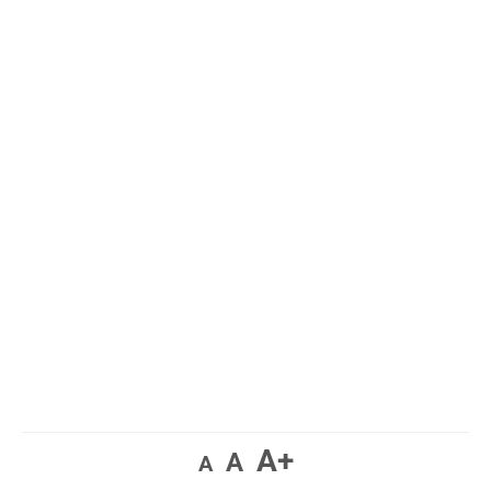
A+
A
A