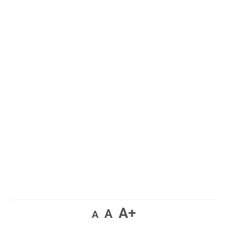
A+
A
A