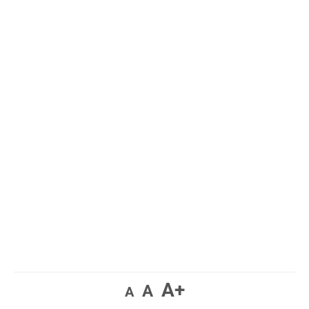
A+
A
A