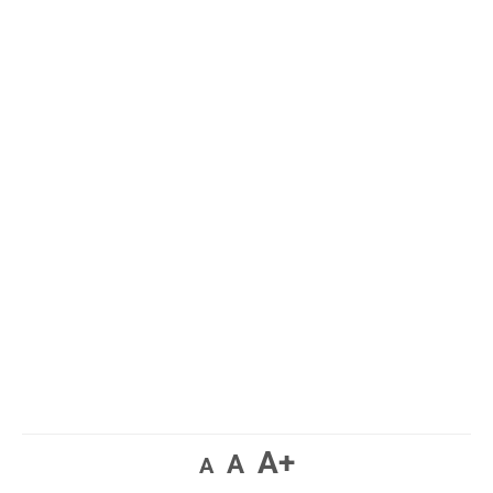
A+
A
A