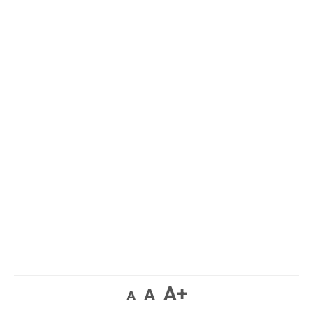
A+
A
A