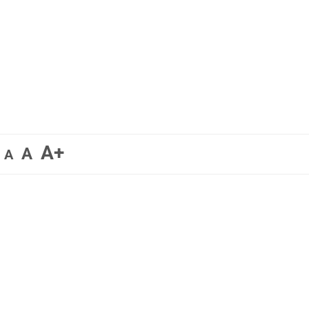
A+
A
A