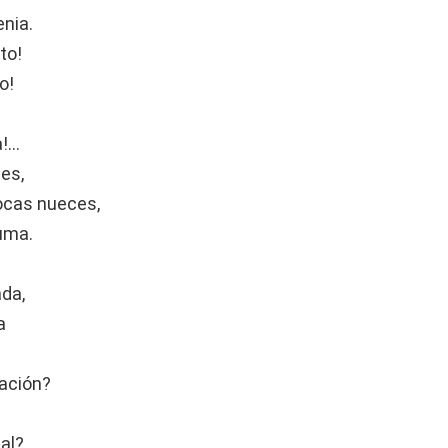
enia.
to!
o!
a!…
es,
ocas nueces,
uma.
da,
a
Nación?
al?