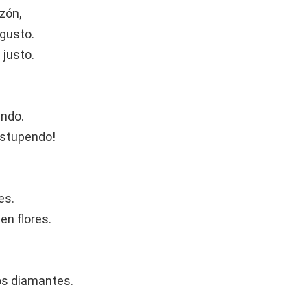
zón,
 gusto.
 justo.
endo.
Estupendo!
es.
en flores.
os diamantes.