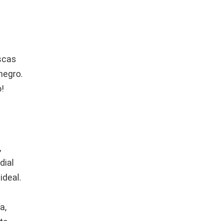
oscas
negro.
o!
,
dial
ideal.
a,