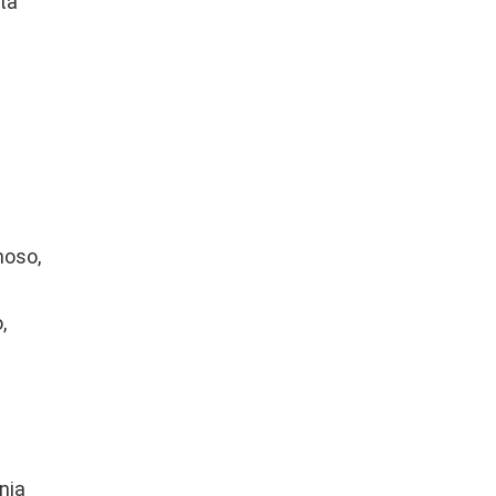
ta
moso,
,
nia