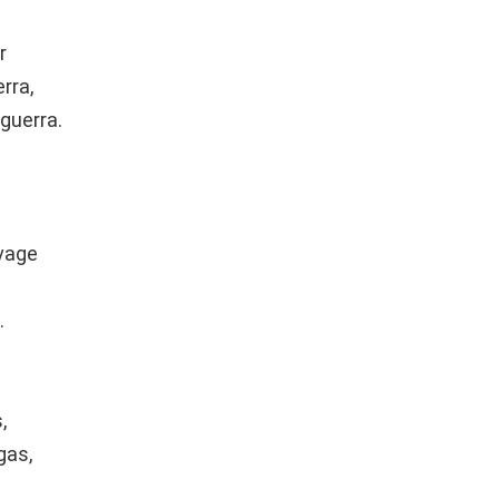
r
rra,
guerra.
vage
.
,
gas,