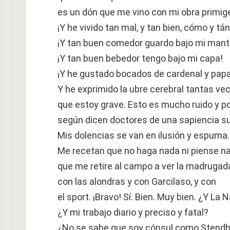
es un dón que me vino con mi obra primig
¡Y he vivido tan mal, y tan bien, cómo y tán
¡Y tan buen comedor guardo bajo mi mant
¡Y tan buen bebedor tengo bajo mi capa!
¡Y he gustado bocados de cardenal y pap
Y he exprimido la ubre cerebral tantas vec
que estoy grave. Esto es mucho ruido y p
según dicen doctores de una sapiencia s
Mis dolencias se van en ilusión y espuma.
Me recetan que no haga nada ni piense na
que me retire al campo a ver la madrugad
con las alondras y con Garcilaso, y con
el sport. ¡Bravo! Sí. Bien. Muy bien. ¿Y La 
¿Y mi trabajo diario y preciso y fatal?
¿No se sabe que soy cónsul como Stendh