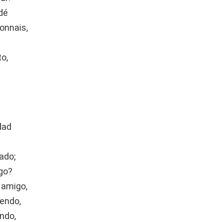
dé
onnais,
o,
dad
ado;
go?
 amigo,
pendo,
ndo,