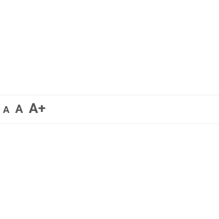
A+
A
A