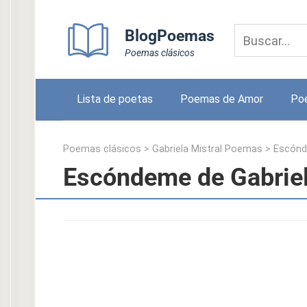
Skip
to
BlogPoemas
content
Poemas clásicos
Lista de poetas
Poemas de Amor
Po
Poemas clásicos
>
Gabriela Mistral Poemas
>
Escón
Escóndeme de Gabriel