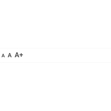
A+
A
A