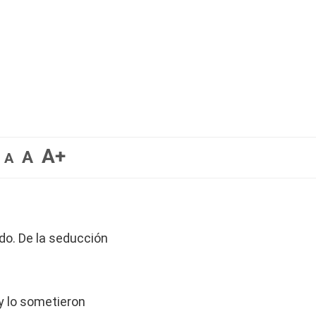
A+
A
A
ado. De la seducción
y lo sometieron