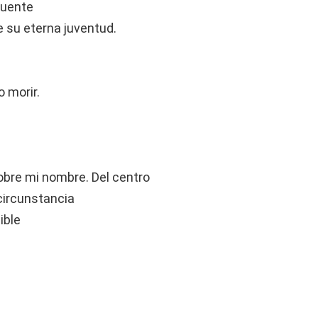
fuente
e su eterna juventud.
 morir.
obre mi nombre. Del centro
 circunstancia
ible