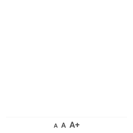
A+
A
A