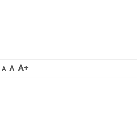
A+
A
A