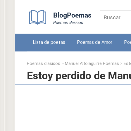
Skip
to
BlogPoemas
content
Poemas clásicos
Lista de poetas
Poemas de Amor
Po
Poemas clásicos
>
Manuel Altolaguirre Poemas
>
Est
Estoy perdido de Manu