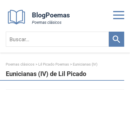
Skip
to
BlogPoemas
content
Poemas clásicos
Poemas clásicos
>
Lil Picado Poemas
>
Eunicianas (IV)
Eunicianas (IV) de Lil Picado