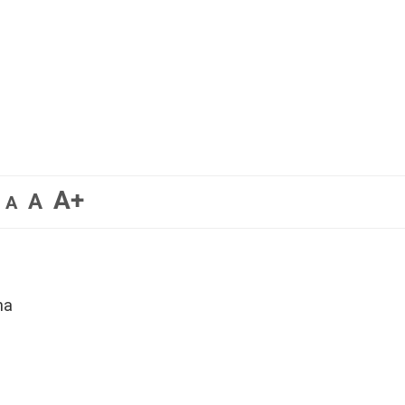
A+
A
A
na