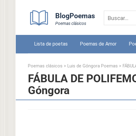
Skip
to
BlogPoemas
content
Poemas clásicos
Lista de poetas
Poemas de Amor
Po
Poemas clásicos
>
Luis de Góngora Poemas
>
FÁBUL
FÁBULA DE POLIFEMO
Góngora