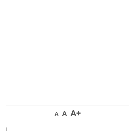
A+
A
A
I