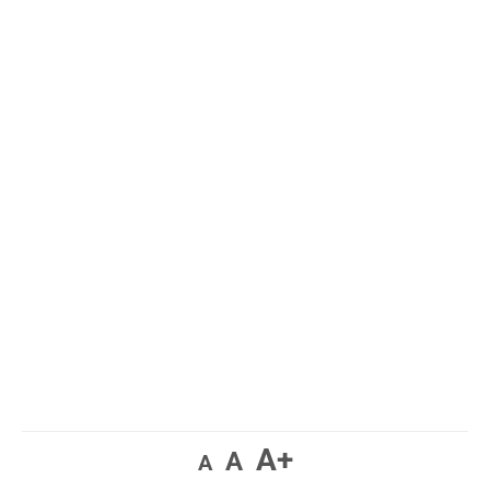
A+
A
A