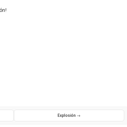
ón!
Explosión →