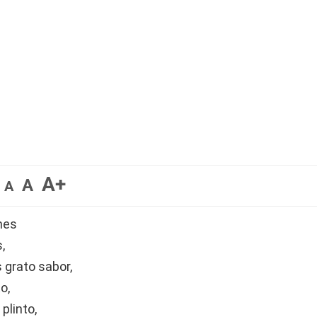
A+
A
A
nes
,
 grato sabor,
o,
plinto,