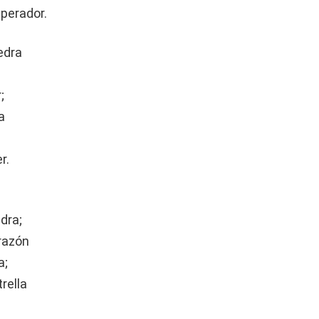
perador.
edra
;
a
r.
dra;
razón
a;
rella