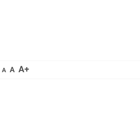
A+
A
A