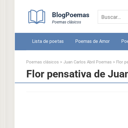
Skip
to
BlogPoemas
content
Poemas clásicos
Lista de poetas
Poemas de Amor
Po
Poemas clásicos
>
Juan Carlos Abril Poemas
>
Flor p
Flor pensativa de Juan