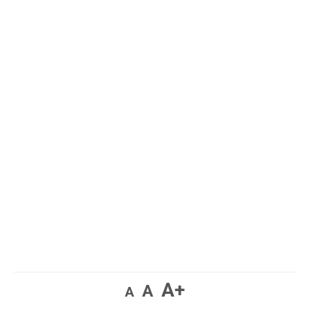
A+
A
A