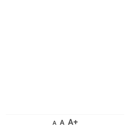
A+
A
A