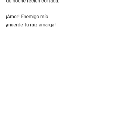
de noche recién cortada.
¡Amor! Enemigo mío
¡muerde tu raíz amarga!