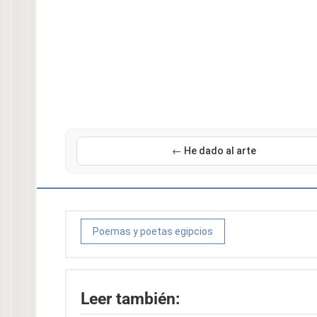
← He dado al arte
Poemas y poetas egipcios
Leer también: