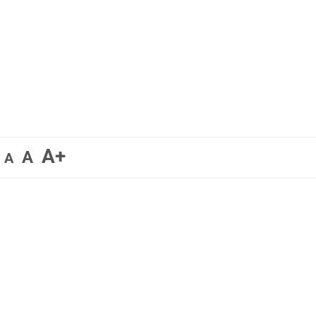
A+
A
A