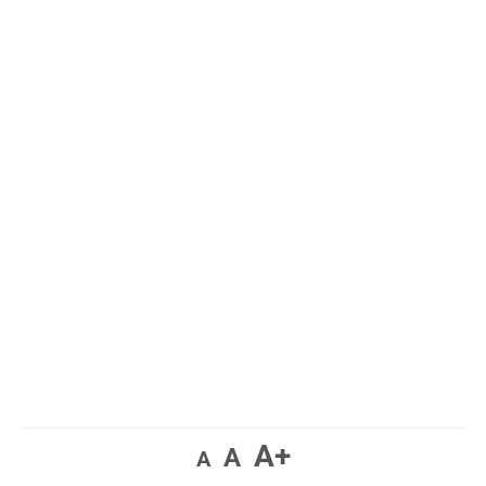
A+
A
A