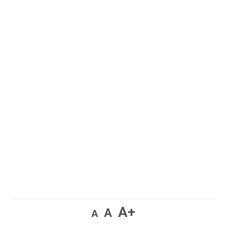
A+
A
A