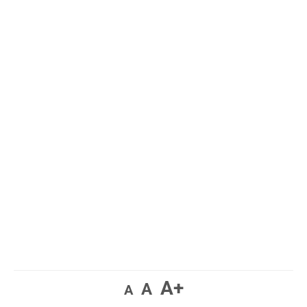
A+
A
A