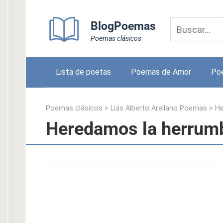
Skip
to
BlogPoemas
content
Poemas clásicos
Lista de poetas
Poemas de Amor
Po
Poemas clásicos
>
Luis Alberto Arellano Poemas
>
He
Heredamos la herrumb