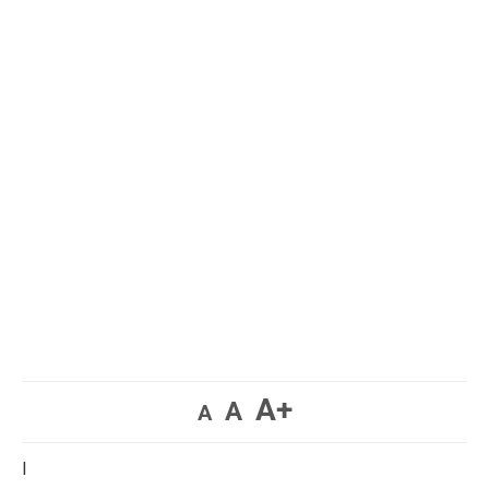
A+
A
A
I