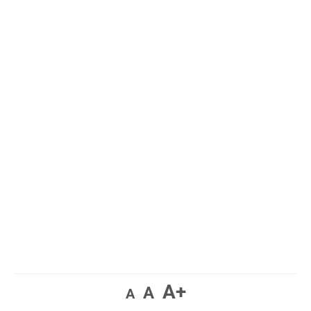
A+
A
A