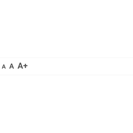
A+
A
A